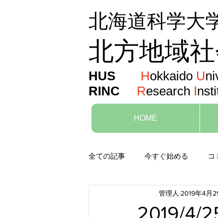
北海道科学大
北方地域社
HUS
H
okkaido
U
ni
RINC
R
esearch
I
nsti
HOME
全ての記事
今すぐ始める
コ
管理人
2019年4月2
2019/4