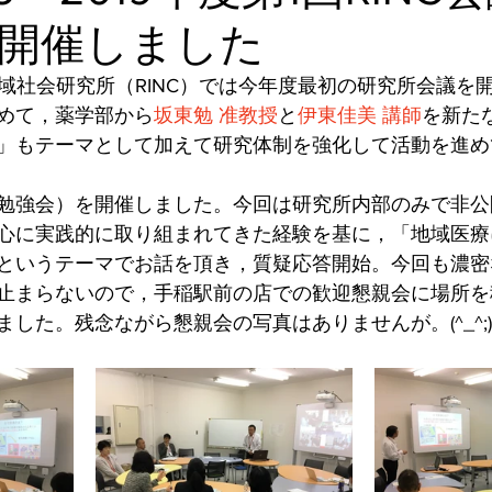
開催しました
地域社会研究所（RINC）では今年度最初の研究所会議を
めて，薬学部から
坂東勉 准教授
と
伊東佳美 講師
を新た
」もテーマとして加えて研究体制を強化して活動を進め
勉強会）を開催しました。今回は研究所内部のみで非公
心に実践的に取り組まれてきた経験を基に，「地域医療
というテーマでお話を頂き，質疑応答開始。今回も濃密
止まらないので，手稲駅前の店での歓迎懇親会に場所を
した。残念ながら懇親会の写真はありませんが。(^_^;)