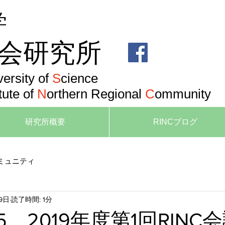
学
会研究所
versity of
S
cience
tute of
N
orthern Regional
C
ommunity
研究所概要
RINCブログ
ミュニティ
9日
読了時間: 1分
/25 2019年度第1回RIN