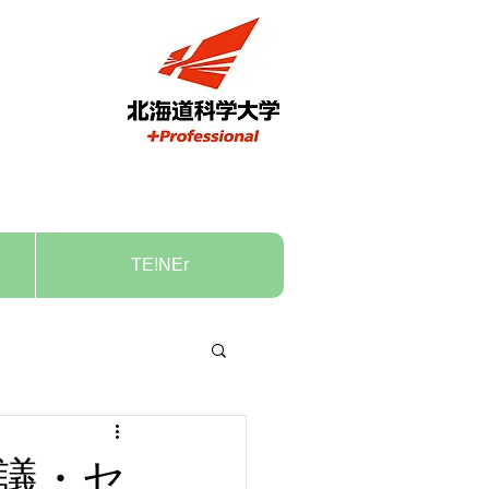
TE!NEr
C会議・セ