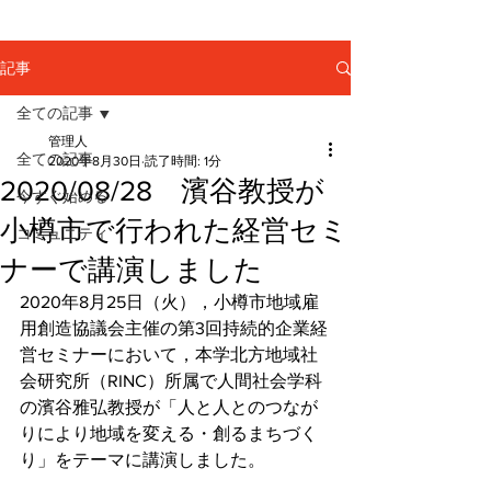
記事
全ての記事
管理人
全ての記事
2020年8月30日
読了時間: 1分
2020/08/28 濱谷教授が
今すぐ始める
小樽市で行われた経営セミ
コミュニティ
ナーで講演しました
2020年8月25日（火），小樽市地域雇
用創造協議会主催の第3回持続的企業経
営セミナーにおいて，本学北方地域社
会研究所（RINC）所属で人間社会学科
の濱谷雅弘教授が「人と人とのつなが
りにより地域を変える・創るまちづく
り」をテーマに講演しました。