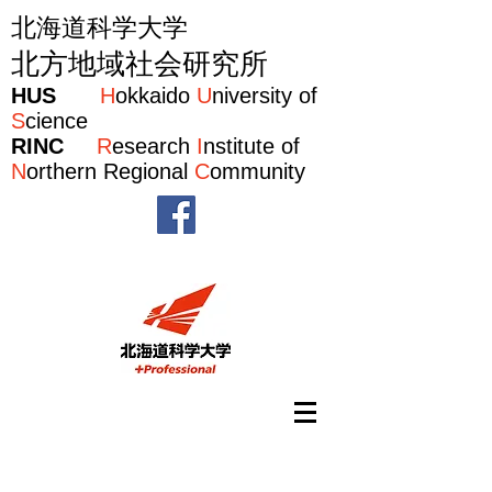
北海道科学大学
北方地域社会研究所
HUS
H
okkaido
U
niversity of
S
cience
RINC
R
esearch
I
nstitute of
N
orthern Regional
C
ommunity